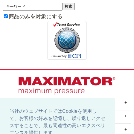
商品のみを対象にする
商品を探す
+
当社のウェブサイトではCookieを使用し
製品
アプリケーション
試験/技術サービス
測定/校正機器
潤滑油テスト
マキシメーターについて
+
て、お客様の好みを記憶し、繰り返しアクセ
スすることで、最も関連性の高いエクスペリ
会社情報
事業所案内
リクルート情報
サービス/サポート
+
エンスを提供します。